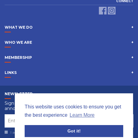
CONNECT
WHAT WE DO
WHO WE ARE
MEMBERSHIP
LINKS
NEWSLETTER
Sign up to receive information, events and special
This website uses cookies to ensure you get
announcements.
the best experience
Learn More
Got it!
I agree with
Terms & Policies