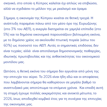
σκηνικό, στο οποίο η Κύπρος καλείται όχι απλώς να επιβιώσει,
αλλά να σχεδιάσει το μέλλον της με ρεαλισμό και όραμα.
Σήμερα, η οικονομία της Κύπρου κινείται σε θετική τροχιά. Η
ανάπτυξη παραμένει πάνω από τον μέσο όρο της Ευρωζώνης
(στο 3% του ΑΕΠ), η ανεργία διατηρείται σε χαμηλά επίπεδα (στο
5%) και τα δημόσια οικονομικά παρουσιάζουν βελτιωμένη εικόνα,
με το δημόσιο χρέος να ακολουθεί πτωτική πορεία (κάτω του
60%) ως ποσοστό του ΑΕΠ. Αυτές οι σημαντικές επιδόσεις δεν
είναι τυχαίες; αλλά είναι αποτέλεσμα δημοσιονομικής πειθαρχίας,
ιδιωτικής πρωτοβουλίας και της ανθεκτικότητας του οικονομικού
μοντέλου μας.
Ωστόσο, η θετική εικόνα του σήμερα δεν εγγυάται από μόνη της
την επιτυχία του αύριο. Το 2026 είναι ήδη εδώ και οι αποφάσεις
που λαμβάνονται σήμερα θα καθορίσουν σε μεγάλο βαθμό το
αναπτυξιακό μας αποτύπωμα τα επόμενα χρόνια. Και επειδή αυτή
τη στιγμή έχουμε πολλές εκκρεμότητες και ανοικτά μέτωπα, το
2026, ίσως αποδειχθεί κομβικό έτος για τη συνέχεια της επιτυχίας
της οικονομίας μας.