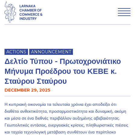
WHO WE ARE
ACTIONS
ANNOUNCEMENT
WHAT WE DO
Δελτίο Τύπου - Πρωτοχρονιάτικο
MEMBERSHIP
Μήνυμα Προέδρου του ΚΕΒΕ κ.
Σταύρου Σταύρου
DECEMBER 29, 2025
Advertise with LCCI
Η κυπριακή οικονομία τα τελευταία χρόνια έχει αποδείξει ότι
Why Larnaka
διαθέτει ανθεκτικότητα, προσαρμοστικότητα και δυναμική, ακόμη
και μέσα σε ένα διεθνές περιβάλλον αυξημένης αβεβαιότητας.
News & Articles
Γεωπολιτικές εντάσεις, ενεργειακές κρίσεις, πληθωριστικές πιέσεις
και ταχεία τεχνολογική μετάβαση συνθέτουν ένα περίπλοκο
Contact us